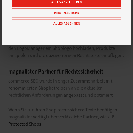
commerce:SEO gerne auf Anfrage.
ALLES AKZEPTIEREN
EINSTELLUNGEN
Einfache Installation, intuitive Bedienung
ALLES ABLEHNEN
Sie benötigen einen Server (alternativ aber nicht
unbedingt empfohlen ein Webhosting-Paket), eine E-
Mailadresse und eine MySQL-Datenbank. Sie müssen über
den LogoManager ein Shoplogo hochladen, Produkte
einspielen und die dazugehörigen Rechtstexte einpflegen.
magnalister-Partner für Rechtssicherheit
commerce:SEO wurde in enger Zusammenarbeit mit
renommierten Shopbetreibern an die
aktuelle
n
rechtliche
n
Anforderungen
angepasst und optimiert.
Wenn Sie für Ihren Shop rechtssichere Texte benötigen:
magnalister
verfügt über verlässliche Partner, wie z. B.
Protected Shops
.