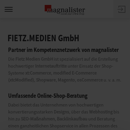
FIETZ.MEDIEN GmbH
Partner im Kompetenznetzwerk von magnalister
Die
Fietz Medien GmbH
ist spezialisiert auf die Erstellung
hochwertiger
Internetauftritte
unter Einsatz der Shop-
Systeme
xt:Commerce
,
modified E-Commerce
(xtcModified)
,
Shopware
,
Magento
,
osCommerce
u. v. a. m.
Umfassende Online-Shop-Beratung
Dabei bietet das Unternehmen von hochwertigen
konvertierungsstarken
Designs
, über das
Webhosting
bis
hin zu
SEO-Maßnahmen
,
Backlinkaufbau
und Beratung
einen ganzheitlichen Shopservice in allen Prozessen des