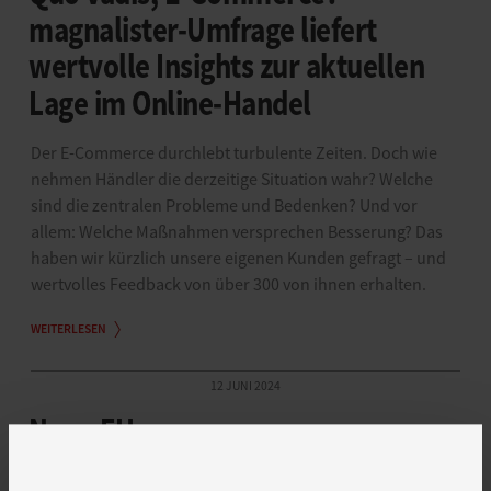
magnalister-Umfrage liefert
wertvolle Insights zur aktuellen
Lage im Online-Handel
Der E-Commerce durchlebt turbulente Zeiten. Doch wie
nehmen Händler die derzeitige Situation wahr? Welche
sind die zentralen Probleme und Bedenken? Und vor
allem: Welche Maßnahmen versprechen Besserung? Das
haben wir kürzlich unsere eigenen Kunden gefragt – und
wertvolles Feedback von über 300 von ihnen erhalten.
WEITERLESEN
12 JUNI 2024
Neue EU-
Produktsicherheitsverordnung: