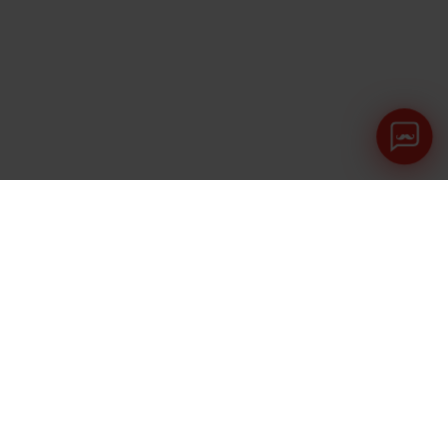
Mit Cdiscount erhöhen Sie Ihr
Verkaufspotential
Cdiscount legt besonderen Wert auf eine gezielte
Vermarktung Ihrer Produkte.
So haben Verkäufer verschiedener Kategorien auf
Cidscount beispielsweise schon: