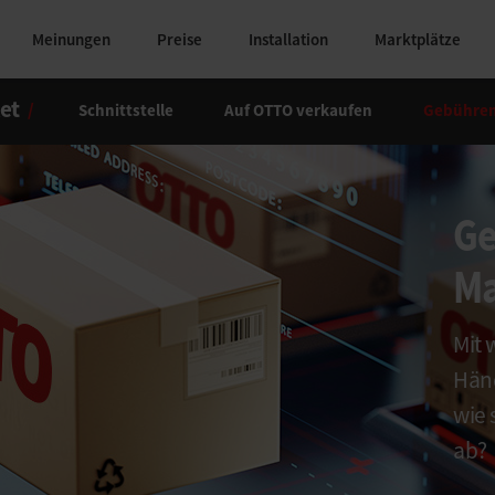
Meinungen
Preise
Installation
Marktplätze
et
/
Schnittstelle
Auf OTTO verkaufen
Gebühren
Ge
Ma
Mit 
Händ
wie 
ab?