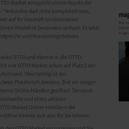
OTTO Market entspricht einem Aspekt der
“Verkaufen darf nicht kompliziert sein,
mag
lett auf Ihr Geschäft konzentrieren
Wie v
hren-Modell ist besonders einfach: Es setzt
lukra
magna
undgebühr und Provisionsgebühren
smarke OTTO und ebenso in die OTTO-
2019 war OTTO Market schon auf Platz 2 der
tschland. Gleichzeitig ist der
 beim Platzhirsch Amazon. Erst vor einiger
externe Online-Händler geöffnet. Dennoch
Reichweite und einen aktiven
TO Market Online-Händlern die
stition könnte sich also für Sie lohnen.
, in den OTTO Market einzusteigen und Sie