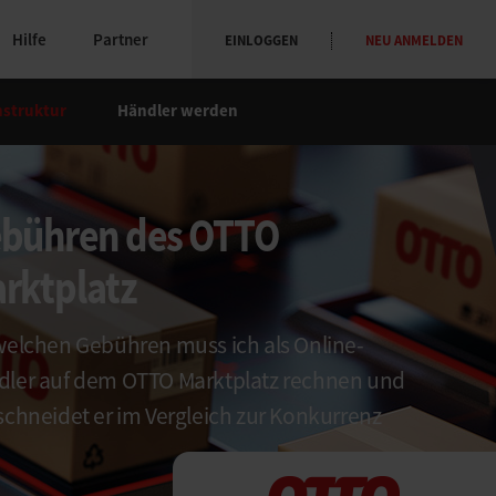
Hilfe
Partner
EINLOGGEN
NEU ANMELDEN
struktur
Händler werden
bühren des OTTO
rktplatz
welchen Gebühren muss ich als Online-
ler auf dem OTTO Marktplatz rechnen und
schneidet er im Vergleich zur Konkurrenz