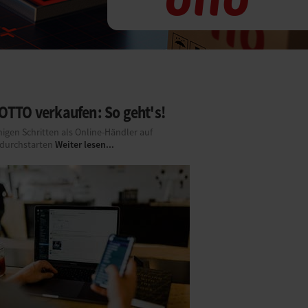
 OTTO verkaufen: So geht's!
igen Schritten als Online-Händler auf
Weiter lesen...
durchstarten