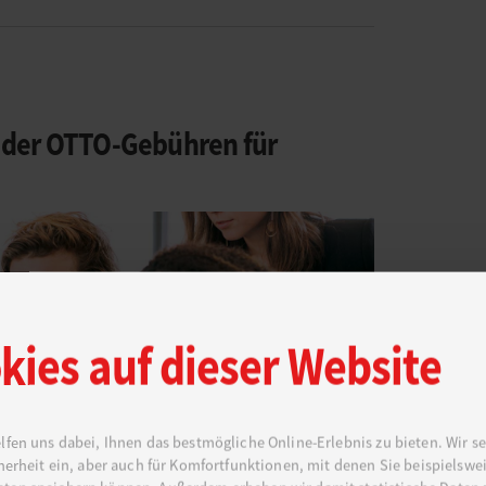
der OTTO-Gebühren für
kies auf dieser Website
lfen uns dabei, Ihnen das bestmögliche Online-Erlebnis zu bieten. Wir se
cherheit ein, aber auch für Komfortfunktionen, mit denen Sie beispielswei