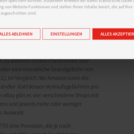
ten speichern können. Außerdem erheben wir damit statistische Daten 
g von Website-Funktionen und stellen Ihnen Inhalte bereit, die auf Ihre
 zugeschnitten sind.
ALLES ABLEHNEN
EINSTELLUNGEN
ALLES AKZEPTIE
großer Vorteil der Gebührenstruktur bei
ch zu anderen Online-Plattformen sehr
 Händler eine monatliche Grundgebühr von
1). Im Vergleich: Bei Amazon kann die
ändler stattdessen Verkaufsgebühren pro
i eBay gibt es vier verschiedene Shops mit
en und jeweils mehr oder weniger
r Auswahl.
O eine Provision, die je nach