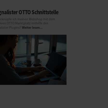
nalister OTTO Schnittstelle
erknüpfe ich meinen Webshop mit dem
tiven OTTO Marktplatz mithilfe des
Weiter lesen...
lister Plugins?