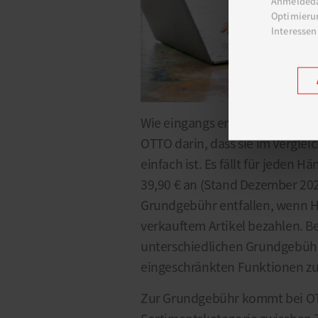
Anmeldeda
Optimierun
Interessen
Wie eingangs erwähnt liegt ein 
OTTO darin, dass sie im Verglei
einfach ist. Es fällt für jeden
39,90 € an (Stand Dezember 202
Grundgebühr entfallen, wenn H
verkauftem Artikel bezahlen. Be
unterschiedlichen Grundgebühr
eingeschränkten Funktionen zu
Zur Grundgebühr kommt bei OTT