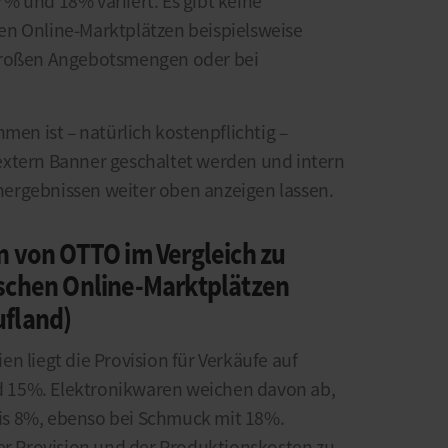
% und 18% variiert. Es gibt keine
en Online-Marktplätzen beispielsweise
großen Angebotsmengen oder bei
n ist – natürlich kostenpflichtig –
extern Banner geschaltet werden und intern
ergebnissen weiter oben anzeigen lassen.
n von OTTO im Vergleich zu
schen Online-Marktplätzen
fland)
n liegt die Provision für Verkäufe auf
 15%. Elektronikwaren weichen davon ab,
 bis 8%, ebenso bei Schmuck mit 18%.
der Provision und der Produktionskosten zu