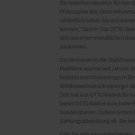
Die Gebührenstruktur für den 
Philosophie des Unternehmens: 
schließlich sollen Sie sich komp
können.” Sprich: Das OTTO-Gebü
sich aus einer monatlichen Gr
zusammen.
Das Vertrauen in die Tradition
Plattform wächst seit Jahren: 
beliebtesten Onlineshops in Deu
Wettbewerbsdruck niedriger als
Zeit hat sich OTTO Market für 
bietet OTTO Market eine hohe 
Kundenstamm. Zudem nimmt OT
Zahlungsabwicklung ab. Die Inve
Falls Sie sich dazu entscheiden