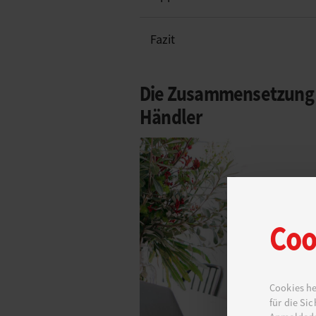
Fazit
Die Zusammensetzung 
Händler
Coo
Cookies he
für die Si