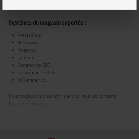
personnalisé.
Systèmes de magasin suportés :
PrestaShop
Shopware,
Magento,
gambio,
Commerce: SEO,
xt: Commerce 3 et 4,
osCommerce.
Pour de plus amples informations, veuillez contacter
l’
équipe d’assistance
.