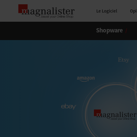
Le Logiciel
Opi
Shopware
/