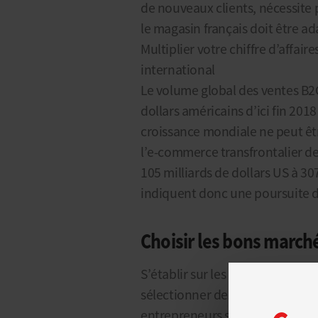
de nouveaux clients, nécessite 
le magasin français doit être a
Multiplier votre chiffre d’affair
international
Le volume global des ventes B2C
dollars américains d’ici fin 201
croissance mondiale ne peut êtr
l’e-commerce transfrontalier de
105 milliards de dollars US à 307
indiquent donc une poursuite de
Choisir les bons march
S’établir sur les marchés inte
sélectionner des pays cibles e
entrepreneurs souhaitent se dé