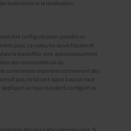
es traductions et la localisation.
ent être configurés pour prendre en
rents pays. Les pays, les zones fiscales et
s dans le backoffice sont automatiquement
rtation des commandes ou du
i les commandes importées contiennent des
connaît pas, ne faisant appel à aucun taux
 appliquer un taux standard, configuré au
ppliquer des prix particuliers par pays. Si