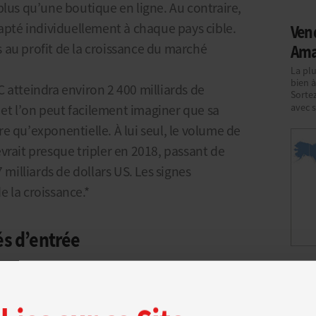
plus qu’une boutique en ligne. Au contraire,
dapté individuellement à chaque pays cible.
Vend
es au profit de la croissance du marché
Am
La pl
bien à
 atteindra environ 2 400 milliards de
Sorte
8 et l’on peut facilement imaginer que sa
avec 
e qu’exponentielle. À lui seul, le volume de
vrait presque tripler en 2018, passant de
 milliards de dollars US. Les signes
 la croissance.*
és d’entrée
rnationaux demande tout d’abord de
Com
t des marchés puissants. De nombreux
sur
velopper dans le plus grand nombre de