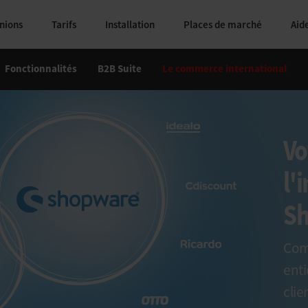
nions
Tarifs
Installation
Places de marché
Aid
Fonctionnalités
B2B Suite
Le commerce international
Vo
l'
S
Com
enti
clie