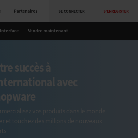
e
Partenaires
SE CONNECTER
S'ENREGISTER
Interface
Vendre maintenant
tre succès à
international avec
hopware
mercialisez vos produits dans le monde
er et touchez des millions de nouveaux
nts