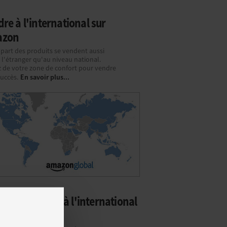
re à l'international sur
azon
upart des produits se vendent aussi
 l'étranger qu'au niveau national.
z de votre zone de confort pour vendre
En savoir plus...
succès.
ment vendre à l'international
 eBay