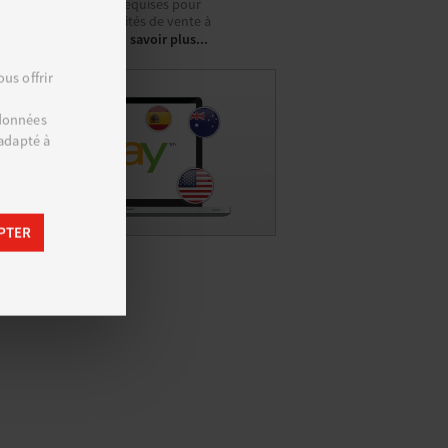
ines conditions sont requises pour
ir démarrer vos activités de vente à
En savoir plus...
rnational sur eBay.
us offrir
 données
 adapté à
PTER