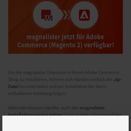
Um die magnalister Extension in Ihrem Adobe Commerce
Shop zu installieren, können sich Händler einfach die
.zip-
Datei
herunterladen und zur Installation der darin
enthaltenen Anleitung folgen.
magnalister
Alternativ können Händler auch den
Installationsservice
nutzen
: Dazu loggen sich magnalister
Kunden einfach in ihren magnalister Account ein, klicken
auf „Installation“ und füllen den Installationsauftrag aus.