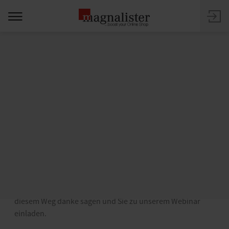
29 MAI 2018
magnalister im Mai: kostenloses
Webinar, DSGVO, Shopware
Community Day & e-Commerce
Day
DE
Ein spannender und ereignisreicher Monat für
magnalister und sicher auch für Sie neigt sich dem Ende.
Neben dem Dauerbrenner Datenschutzgrundverordnung
Shopware Community Day
(DSGVO), fanden noch der
und
e-Commerce Day von real.de
der
statt. Wir möchten auf
diesem Weg danke sagen und Sie zu unserem Webinar
einladen.