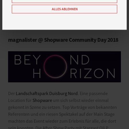
Eine Übersicht zu allen relevanten Themen auch vom
ALLES ABLEHNEN
Händlerbund
Die aktualisierte magnalister Datenschutzerklärung
magnalister @ Shopware Community Day 2018
Der
Landschaftspark Duisburg Nord
. Eine passende
Location für
Shopware
um sich selbst wieder einmal
gekonnt in Szene zu setzen. Top Vorträge von bekannten
Referenten und ein riesen Spektakel auf der Main Stage
machten das Event wieder zum Erlebnis für alle, die dort
sein konnten. Die After Show Party mit Stargast Oli P.