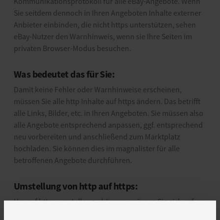
Kommunikationsprotokoll für alle eBay-Angebote. Wenn
Sie seitdem dennoch in Ihren Angeboten Inhalte externer
Anbieter einbinden, die nicht https unterstützen, sehen
eBay-Nutzer den Warnhinweis, wenn sie Ihre Seiten im
privaten Browser-Modus besuchen.
Was bedeutet das für Sie:
Damit keine Fehler oder Warnhinweise erscheinen,
müssen Sie alle http Inhalte auf https ändern. Das betrifft
alle Links, Bilder, etc. in Ihren Angeboten. Sie müssen also
alle Angebote entsprechend anpassen, ggf. entsprechend
neu vorbereiten und anschließend zum Marktplatz
hochladen. Sie können dies im magnalister für alle
betroffenen Angebote durchführen.
Umstellung von http auf https:
Um auf https umstellen zu können, müssen Sie sich ggf. an
Ihren Server Administrator wenden. Dieser kann Ihnen