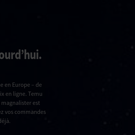
ourd’hui.
ce en Europe – de
x en ligne. Temu
t magnalister est
érez vos commandes
déjà.