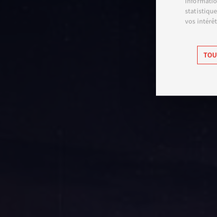
informatio
statistiqu
vos intérêt
TOU