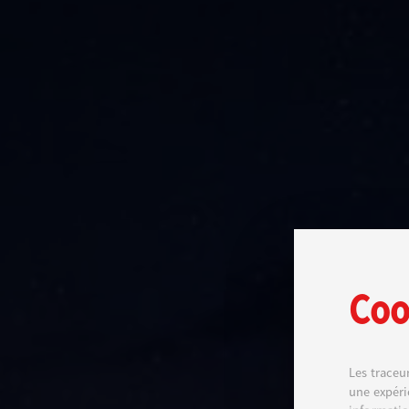
Coo
Les traceu
une expéri