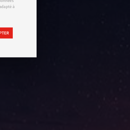
 données
 adapté à
PTER