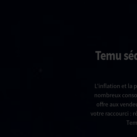
Temu séd
L’inflation et l
nombreux consom
offre aux vendeu
votre raccourci :
Temu