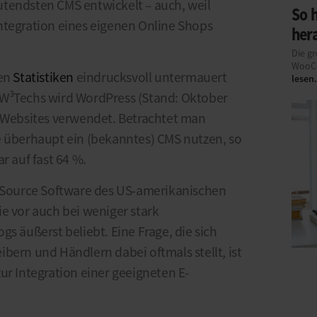
tendsten CMS entwickelt – auch, weil
So 
ntegration eines eigenen Online Shops
her
Die gr
WooCo
gen
Statistiken
eindrucksvoll untermauert
lesen.
 W³Techs wird WordPress (Stand: Oktober
n Websites verwendet. Betrachtet man
e überhaupt ein (bekanntes) CMS nutzen, so
r auf fast 64 %.
n Source Software des US-amerikanischen
e vor auch bei weniger stark
gs äußerst beliebt. Eine Frage, die sich
bern und Händlern dabei oftmals stellt, ist
ur Integration einer geeigneten E-