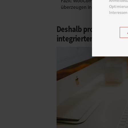
Fazit: WooCommerce als perfor
Anmeldeda
Optimierun
überzeugen in Ihren jeweiligen
Interessen
Deshalb profitieren Si
integrierten E-Commer