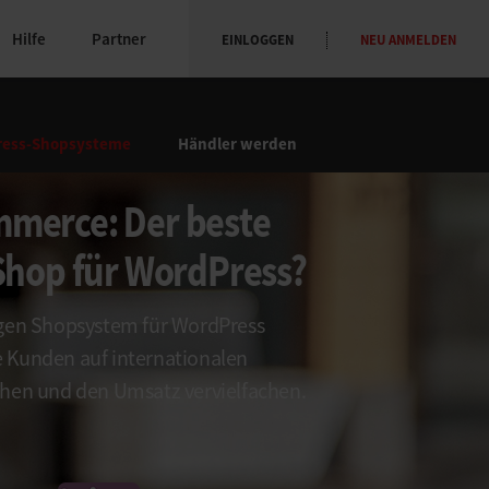
Hilfe
Partner
EINLOGGEN
NEU ANMELDEN
ess-Shopsysteme
Händler werden
erce: Der beste
Shop für WordPress?
igen Shopsystem für WordPress
 Kunden auf internationalen
chen und den Umsatz vervielfachen.