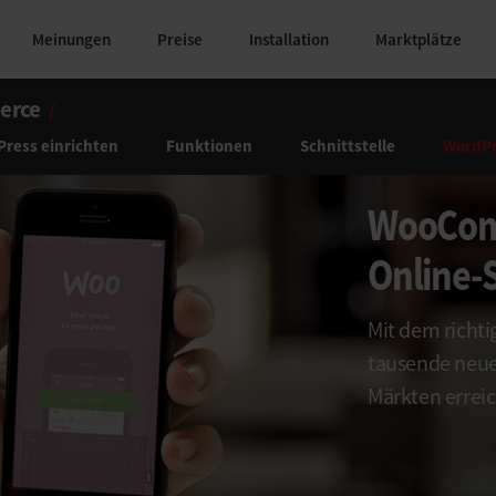
Meinungen
Preise
Installation
Marktplätze
erce
/
Press einrichten
Funktionen
Schnittstelle
WordPr
WooComm
Online-
Mit dem richt
tausende neue
Märkten errei