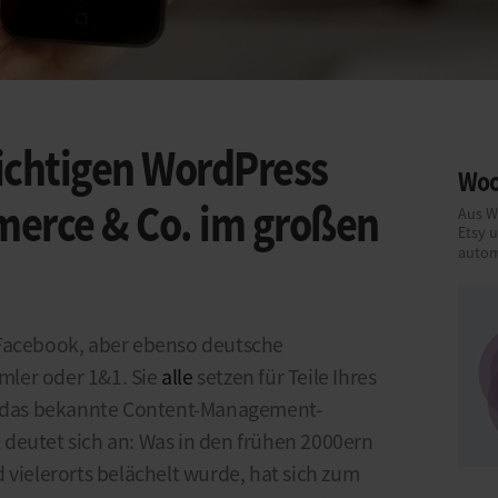
ichtigen WordPress
Woo
erce & Co. im großen
Aus W
Etsy 
autom
 Facebook, aber ebenso deutsche
ler oder 1&1. Sie
alle
setzen für Teile Ihres
uf das bekannte Content-Management-
deutet sich an: Was in den frühen 2000ern
 vielerorts belächelt wurde, hat sich zum