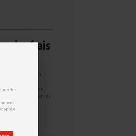
r les frais
’ajout de certains
ts à utiliser le
us y inviter, Amazon
us offrir
produits vendus sur les
 données
 adapté à