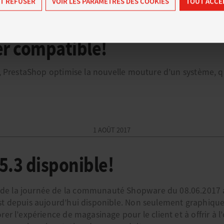
T REFUSER
VOIR LES PARAMÈTRES DES COOKIES
TOUT ACCE
p 1.7.2.0, un nouveau monde
r compatible!
0, PrestaShop optimise la nouvelle mouture d’un système, qui
1 AOÛT 2017
.3 disponible!
e la journée de la communauté Shopware du 08.06.2017 à 
st depuis aujourd’hui disponible. Non seulement graphiqu
rer l’expérience de magasinage pour le client et à offrir à 