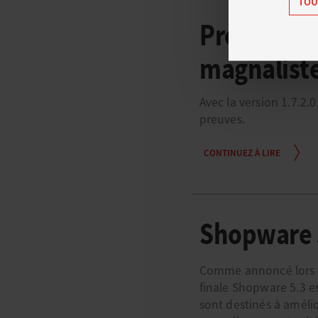
TOU
PrestaSho
magnaliste
Avec la version 1.7.2.
preuves.
CONTINUEZ À LIRE
Shopware 5
Comme annoncé lors d
finale Shopware 5.3 e
sont destinés à amélio