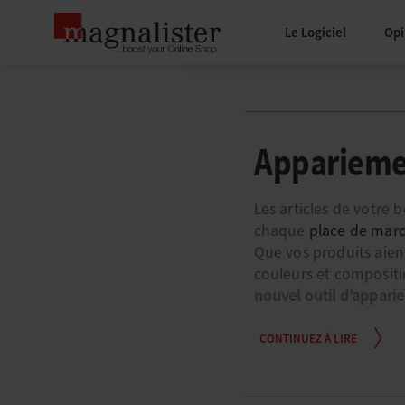
Le Logiciel
Opi
Appariemen
Les articles de votre
chaque
place de mar
Que vos produits aient 
couleurs et compositi
nouvel outil d’appari
CONTINUEZ À LIRE