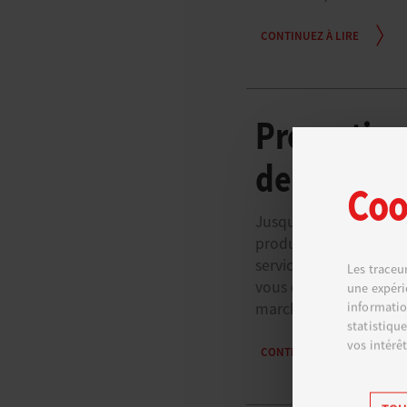
CONTINUEZ À LIRE
Promotion 
de ventes
Coo
Jusqu’au 30 novembre,
produits
ASIN
sélectio
service
FBA
et à faire 
Les traceu
vous offre un rabais s
une expéri
informatio
marchés européens.
statistiqu
vos intérêt
CONTINUEZ À LIRE