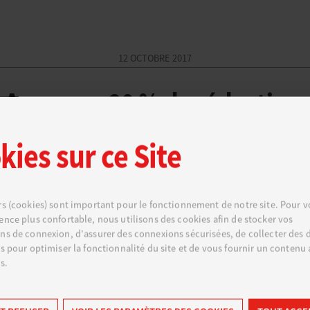
12 OCTOBRE 2017
Amazon : 20 % de réduction su
kies sur ce Site
 Amazon vous offre une remise sur les frais de vente pour l
nnés. Avec cette action Amazon veut encourager ses adhéren
le pas vers l’internationalisation de leur entreprise. Pour vo
rs (cookies) sont important pour le fonctionnement de notre site. Pour vo
ur les frais de vente pour les produits FBA et pour certains 
ence plus confortable, nous utilisons des cookies afin de stocker vos
ns de connexion, d'assurer des connexions sécurisées, de collecter des
es pour optimiser la fonctionnalité du site et de vous fournir un contenu
s.
17 AOÛT 2017