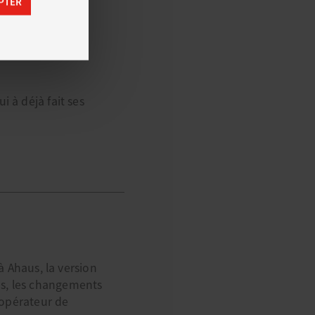
PTER
 …
 à déjà fait ses
Ahaus, la version
es, les changements
l’opérateur de