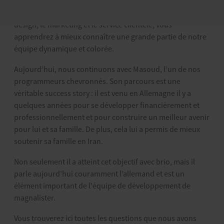
peu à peu les visages qui se cachent derrière magnalister :
De la programmation à la direction, en passant par le
design, le marketing et le service clientèle, vous
apprendrez à mieux connaître une grande partie de notre
équipe dynamique et colorée.
Aujourd’hui, nous continuons avec Masoud, l’un de nos
programmeurs chevronnés. Son parcours est une
véritable success story : il est venu en Allemagne il y a
quelques années pour se développer financièrement et
professionnellement et pour construire un meilleur avenir
pour lui et sa famille. De plus, cela lui a permis de mieux
soutenir sa famille en Iran.
Non seulement il a atteint cet objectif avec brio, mais il
parle aujourd’hui couramment l’allemand et est un
élément important de l’équipe de développement de
magnalister.
Vous trouverez ici toutes les questions que nous avons