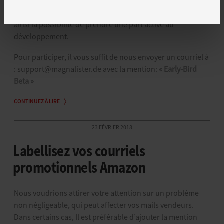
présent dans la dernière ligne droite du développement.
Inscrivez-vous pour participer à la phase bêta, vous aurez
ainsi la possibilité de prendre une part active au
développement.
Pour participer, il vous suffit de nous envoyer un courriel à
: support@magnalister.de avec la mention:
« Early-Bird
Beta »
CONTINUEZ À LIRE
23 FÉVRIER 2018
Labellisez vos courriels
promotionnels Amazon
Nous voudrions attirer votre attention sur un problème
non négligeable, qui peut affecter vos mails vendeurs.
Dans certains cas, Il est préférable d’ajouter la mention