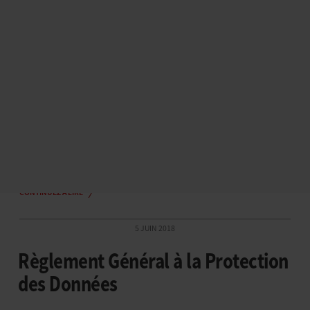
par des rendez-vous personnalisés, des laboratoires
techniques et des ateliers thématiques. Elle se terminera
par la remise des « Shop of the year » dans une ambiance
chaudement conviviale.
Rencontre et communication
Rakuten-PriceMinister joignent leurs force pour cet
événement e-commerce B2B annuel et
magnalister
les
accompagne.
Pour réafirmer notre partenariat
CONTINUEZ À LIRE
5 JUIN 2018
Règlement Général à la Protection
des Données